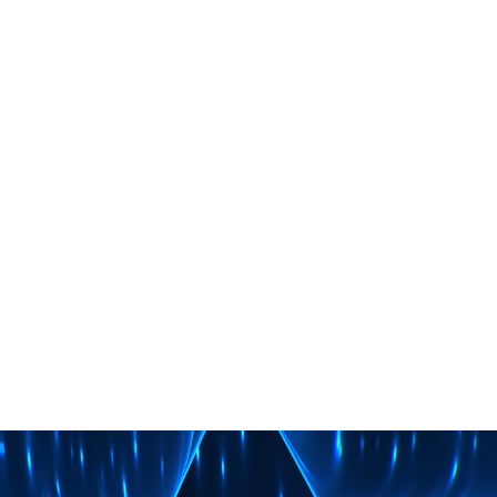
netto. Die Kosten variieren je nach Anzahl der
Drehtage, Teamgröße, eingesetzter Technik, Logistik,
Animationen, Sprechern und Änderungsschleifen.
Was gehört in ein
Imagevideo?
Ein informatives Imagevideo sollte Auskunft über
Abläufe, Produkte und Dienstleistungen, Mitarbeiter,
Mission, Standorte, Historie und Werte geben. Bei
emotionaler Ausrichtung gehört eine glaubhafte
Story mit authentischen Schauspielern dazu.