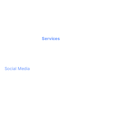
Referenzen
Blog
Kontakt
Services
Videoproduktion
Fotoproduktion
Social Media
Events
Websites