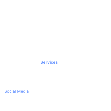
Flora26
Über uns
Referenzen
Blog
Kontakt
Services
Videoproduktion
Fotoproduktion
Social Media
Events
Websites