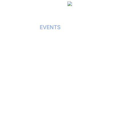
FRANK SCHWARZ IMAG
l Content
al Content
EVENTS
FOTOGRAFIE
EVENTS
chen Marken digital erlebbar. Für Websites, die ni
ow Entwicklung
Webdesign
low Entwicklung
Webdesign