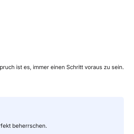
Start aut
ruch ist es, immer einen Schritt voraus zu sein.
rfekt beherrschen.