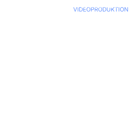
Play
EFILM
VIDEOPRODUKTION
WEBSITES
cht nur gut aussehen, sondern performen.