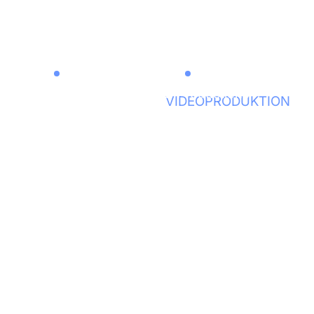
leitung
Drohnenaufnahmen
Live Schnitt
leitung
Drohnenaufnahmen
Live Schnitt
Play
CHTER IM KÖLNSKY
VIDEOPRODUKTION
naufnahmen
naufnahmen