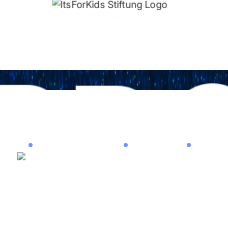
PR
Drohnenaufnahmen
Live Schnitt
Imagefil
Drohnenaufnahmen
Live Schnitt
Imagefil
Play
RUNDGANG IM HERZZENTRUM OSYPKA