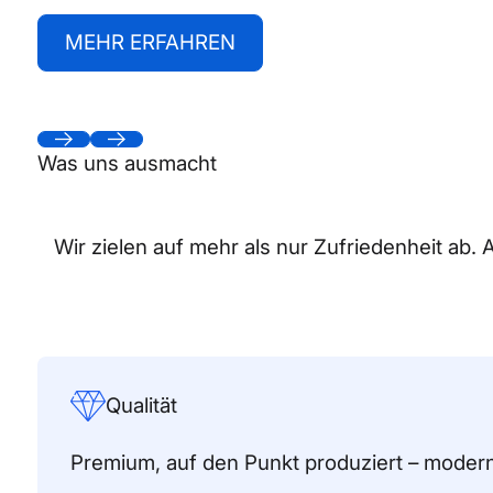
Mehr erfahren
MEHR ERFAHREN
Next
Next
Was uns ausmacht
Wir zielen auf mehr als nur Zufriedenheit ab. 
Qualität
Premium, auf den Punkt produziert – moder