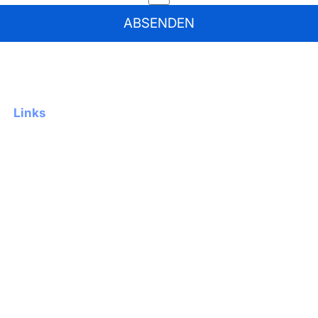
ABSENDEN
Absenden
Links
Flora25
Über uns
Referenzen
Blog
Kontakt