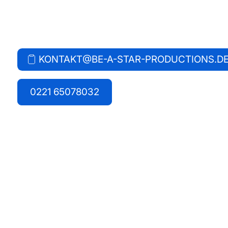
Bei Fragen jeglicher Art erreichst du uns unter:
KONTAKT@BE-A-STAR-PRODUCTIONS.D
E-MAIL KOPIEREN
BEREIT ZUM EINFÜGEN!
0221 65078032
0221 65078032
Anfrage senden
Wir freuen uns auf Ihre Anfrage und melden uns
Name*