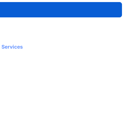
Services
Videoproduktion
Fotoproduktion
Events
Websites