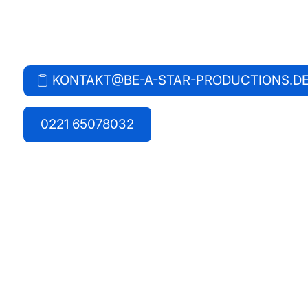
Bei Fragen jeglicher Art erreichst du uns unter:
KONTAKT@BE-A-STAR-PRODUCTIONS.D
E-MAIL KOPIEREN
BEREIT ZUM EINFÜGEN!
0221 65078032
0221 65078032
Anfrage senden
Wir freuen uns auf Ihre Anfrage und melden uns
Name*