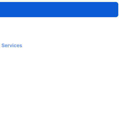
Services
Videoproduktion
Fotoproduktion
Events
Websites