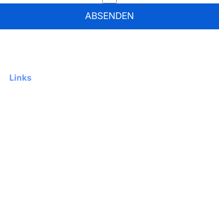
ABSENDEN
Absenden
Links
Flora26
Über uns
Referenzen
Blog
Kontakt